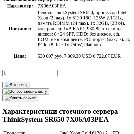
Партномер:
7X06A03PEA
Lenovo ThinkSystem SR650, процессор Intel
Xeon (2 max), 1x 6130 16C, 125W 2.1GHz,
память RDIMM (24 max), 1x 32GB, (2Rx4),
Описание:
контроллер: 1xВ RAID, 930-8i, отсеки для
дисков: 8 / 24 SFF, HDD: без дисков, eth.
LOM: не в комплекте, PCI порты (макс 7): 2x
PCIe x8, БП: 1x 750W, Platinum
Цена:
530 007 руб.
7 369.30 USD
6 722.67 EUR
Характеристики стоечного сервера
ThinkSystem SR650 7X06A03PEA
Процессор
Intel Xeon Gold 6130 / 2.1 ГГц