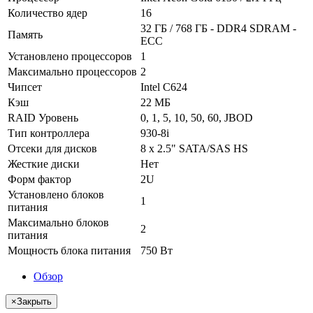
Количество ядер
16
32 ГБ / 768 ГБ - DDR4 SDRAM -
Память
ECC
Установлено процессоров
1
Максимально процессоров
2
Чипсет
Intel C624
Кэш
22 МБ
RAID Уровень
0, 1, 5, 10, 50, 60, JBOD
Тип контроллера
930-8i
Отсеки для дисков
8 x 2.5" SATA/SAS HS
Жесткие диски
Нет
Форм фактор
2U
Установлено блоков
1
питания
Максимально блоков
2
питания
Мощность блока питания
750 Вт
Обзор
×
Закрыть