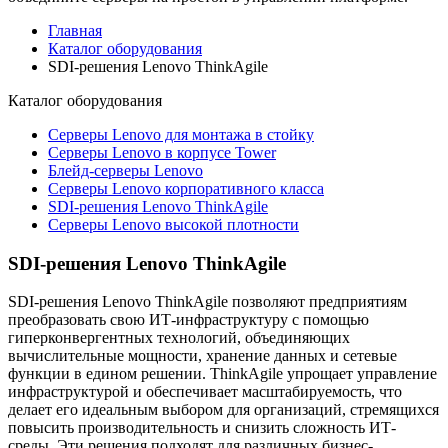
Главная
Каталог оборудования
SDI-решения Lenovo ThinkAgile
Каталог
оборудования
Серверы Lenovo для монтажа в стойку
Серверы Lenovo в корпусе Tower
Блейд-серверы Lenovo
Cерверы Lenovo корпоративного класса
SDI-решения Lenovo ThinkAgile
Серверы Lenovo высокой плотности
SDI-решения Lenovo ThinkAgile
SDI-решения Lenovo ThinkAgile позволяют предприятиям
преобразовать свою ИТ-инфраструктуру с помощью
гиперконвергентных технологий, объединяющих
вычислительные мощности, хранение данных и сетевые
функции в едином решении. ThinkAgile упрощает управление
инфраструктурой и обеспечивает масштабируемость, что
делает его идеальным выбором для организаций, стремящихся
повысить производительность и снизить сложность ИТ-
среды. Эти решения подходят для различных бизнес-