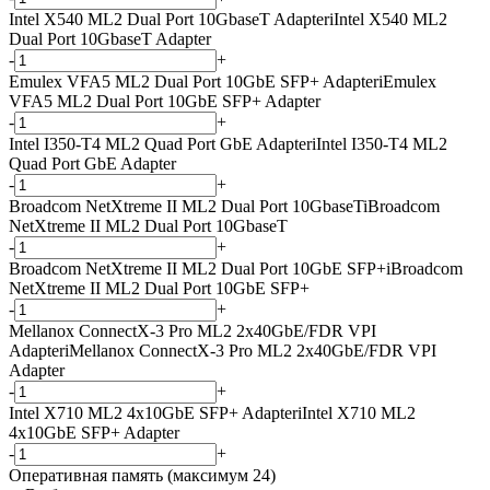
Intel X540 ML2 Dual Port 10GbaseT Adapter
i
Intel X540 ML2
Dual Port 10GbaseT Adapter
-
+
Emulex VFA5 ML2 Dual Port 10GbE SFP+ Adapter
i
Emulex
VFA5 ML2 Dual Port 10GbE SFP+ Adapter
-
+
Intel I350-T4 ML2 Quad Port GbE Adapter
i
Intel I350-T4 ML2
Quad Port GbE Adapter
-
+
Broadcom NetXtreme II ML2 Dual Port 10GbaseT
i
Broadcom
NetXtreme II ML2 Dual Port 10GbaseT
-
+
Broadcom NetXtreme II ML2 Dual Port 10GbE SFP+
i
Broadcom
NetXtreme II ML2 Dual Port 10GbE SFP+
-
+
Mellanox ConnectX-3 Pro ML2 2x40GbE/FDR VPI
Adapter
i
Mellanox ConnectX-3 Pro ML2 2x40GbE/FDR VPI
Adapter
-
+
Intel X710 ML2 4x10GbE SFP+ Adapter
i
Intel X710 ML2
4x10GbE SFP+ Adapter
-
+
Оперативная память (максимум 24)