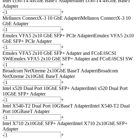
Intel I350-T4 4xGbE BaseT Adapter
i
Intel I350-T4 4xGbE BaseT
Adapter
-
+
Mellanox ConnectX-3 10 GbE Adapter
i
Mellanox ConnectX-3 10
GbE Adapter
-
+
Emulex VFA5 2x10 GbE SFP+ PCIe Adapter
i
Emulex VFA5 2x10
GbE SFP+ PCIe Adapter
-
+
Emulex VFA5 2x10 GbE SFP+ Adapter and FCoE/iSCSI
SW
i
Emulex VFA5 2x10 GbE SFP+ Adapter and FCoE/iSCSI SW
-
+
Broadcom NetXtreme 2x10GbE BaseT Adapter
i
Broadcom
NetXtreme 2x10GbE BaseT Adapter
-
+
Intel x520 Dual Port 10GbE SFP+ Adapter
i
Intel x520 Dual Port
10GbE SFP+ Adapter
-
+
Intel X540-T2 Dual Port 10GBaseT Adapter
i
Intel X540-T2 Dual
Port 10GBaseT Adapter
-
+
Intel X710 2x10GbE SFP+ Adapter
i
Intel X710 2x10GbE SFP+
Adapter
-
+