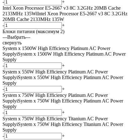
-
+
Intel Xeon Processor E5-2667 v3 8C 3.2GHz 20MB Cache
2133MHz 135W
i
Intel Xeon Processor E5-2667 v3 8C 3.2GHz
20MB Cache 2133MHz 135W
-
+
Блоки питания (максимум 2)
---Выбрать---
свернуть
System x 1500W High Efficiency Platinum AC Power
Supply
i
System x 1500W High Efficiency Platinum AC Power
Supply
-
+
System x 550W High Efficiency Platinum AC Power
Supply
i
System x 550W High Efficiency Platinum AC Power
Supply
-
+
System x 750W High Efficiency Platinum AC Power
Supply
i
System x 750W High Efficiency Platinum AC Power
Supply
-
+
System x 750W High Efficiency Titanium AC Power
Supply
i
System x 750W High Efficiency Titanium AC Power
Supply
-
+