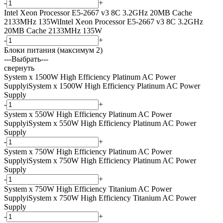
-
+
Intel Xeon Processor E5-2667 v3 8C 3.2GHz 20MB Cache
2133MHz 135W
i
Intel Xeon Processor E5-2667 v3 8C 3.2GHz
20MB Cache 2133MHz 135W
-
+
Блоки питания (максимум 2)
---Выбрать---
свернуть
System x 1500W High Efficiency Platinum AC Power
Supply
i
System x 1500W High Efficiency Platinum AC Power
Supply
-
+
System x 550W High Efficiency Platinum AC Power
Supply
i
System x 550W High Efficiency Platinum AC Power
Supply
-
+
System x 750W High Efficiency Platinum AC Power
Supply
i
System x 750W High Efficiency Platinum AC Power
Supply
-
+
System x 750W High Efficiency Titanium AC Power
Supply
i
System x 750W High Efficiency Titanium AC Power
Supply
-
+