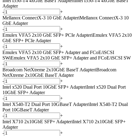
Intel I350-T4 4xGbE BaseT Adapter
i
Intel I350-T4 4xGbE BaseT
Adapter
-
+
Mellanox ConnectX-3 10 GbE Adapter
i
Mellanox ConnectX-3 10
GbE Adapter
-
+
Emulex VFA5 2x10 GbE SFP+ PCIe Adapter
i
Emulex VFA5 2x10
GbE SFP+ PCIe Adapter
-
+
Emulex VFA5 2x10 GbE SFP+ Adapter and FCoE/iSCSI
SW
i
Emulex VFA5 2x10 GbE SFP+ Adapter and FCoE/iSCSI SW
-
+
Broadcom NetXtreme 2x10GbE BaseT Adapter
i
Broadcom
NetXtreme 2x10GbE BaseT Adapter
-
+
Intel x520 Dual Port 10GbE SFP+ Adapter
i
Intel x520 Dual Port
10GbE SFP+ Adapter
-
+
Intel X540-T2 Dual Port 10GBaseT Adapter
i
Intel X540-T2 Dual
Port 10GBaseT Adapter
-
+
Intel X710 2x10GbE SFP+ Adapter
i
Intel X710 2x10GbE SFP+
Adapter
-
+