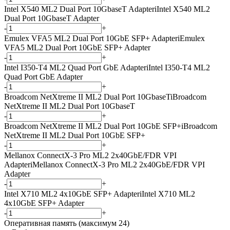
Intel X540 ML2 Dual Port 10GbaseT Adapter
i
Intel X540 ML2
Dual Port 10GbaseT Adapter
-
+
Emulex VFA5 ML2 Dual Port 10GbE SFP+ Adapter
i
Emulex
VFA5 ML2 Dual Port 10GbE SFP+ Adapter
-
+
Intel I350-T4 ML2 Quad Port GbE Adapter
i
Intel I350-T4 ML2
Quad Port GbE Adapter
-
+
Broadcom NetXtreme II ML2 Dual Port 10GbaseT
i
Broadcom
NetXtreme II ML2 Dual Port 10GbaseT
-
+
Broadcom NetXtreme II ML2 Dual Port 10GbE SFP+
i
Broadcom
NetXtreme II ML2 Dual Port 10GbE SFP+
-
+
Mellanox ConnectX-3 Pro ML2 2x40GbE/FDR VPI
Adapter
i
Mellanox ConnectX-3 Pro ML2 2x40GbE/FDR VPI
Adapter
-
+
Intel X710 ML2 4x10GbE SFP+ Adapter
i
Intel X710 ML2
4x10GbE SFP+ Adapter
-
+
Оперативная память (максимум 24)