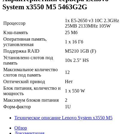
System x3550 M5 5463G2G
1x E5-2650 v3 10C 2.3GHz
Процессор
25MB 2133MHz 105W
Кэш-память
25 Мб
Оперативная память,
1 х 16 Гб
установленная
Поддержка RAID
M5210 1GB (F)
Установлено слотов под
10x 2.5" HS
память
Максимальное количество
12
слотов под память
Оптический привод
Нет
Блок питания, количество и
1 x 550 W
мощность
Максимум блоков питания
2
Форм-фактор
1U
Техническое описание Lenovo System x3550 M5
Обзор
Документация