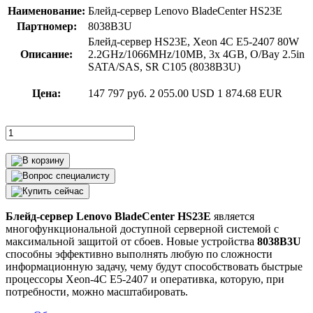
Наименование:
Блейд-сервер Lenovo BladeCenter HS23E
Партномер:
8038B3U
Блейд-сервер HS23E, Xeon 4C E5-2407 80W
Описание:
2.2GHz/1066MHz/10MB, 3x 4GB, O/Bay 2.5in
SATA/SAS, SR C105 (8038B3U)
Цена:
147 797 руб.
2 055.00 USD
1 874.68 EUR
Блейд-сервер Lenovo BladeCenter HS23E
является
многофункциональной доступной серверной системой с
максимальной защитой от сбоев. Новые устройства
8038B3U
способны эффективно выполнять любую по сложности
информационную задачу, чему будут способствовать быстрые
процессоры Xeon-4C E5-2407 и оперативка, которую, при
потребности, можно масштабировать.