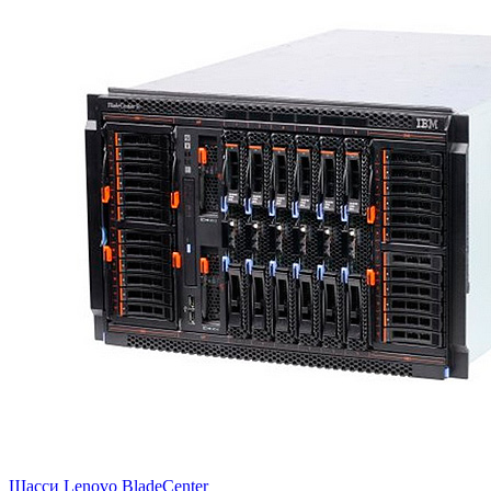
Шасси Lenovo BladeCenter