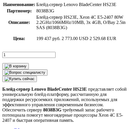
Наименование:
Блейд-сервер Lenovo BladeCenter HS23E
Партномер:
8038B3G
Блейд-сервер HS23E, Xeon 4C E5-2407 80W
Описание:
2.2GHz/1066MHz/10MB, 3x 4GB, O/Bay 2.5in
SAS (8038B3G)
Цена:
199 437 руб.
2 773.00 USD
2 529.68 EUR
Блейд-сервер Lenovo BladeCenter HS23E
представляет собой
универсальную блейд-платформу, рассчитанную для
поддержки ресурсоемких приложений, используемых для
эффективного управления современным бизнесом.
Обеспечить серверу
8038B3G
требуемый запас рабочего
потенциала помогут многоядерные процессоры Xeon 4C E5-
2407 и быстрая оперативная память.