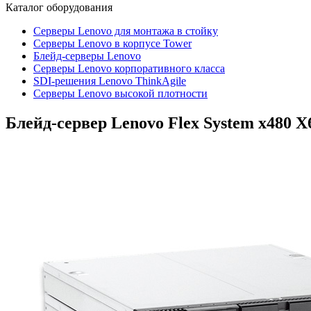
Каталог
оборудования
Серверы Lenovo для монтажа в стойку
Серверы Lenovo в корпусе Tower
Блейд-серверы Lenovo
Cерверы Lenovo корпоративного класса
SDI-решения Lenovo ThinkAgile
Серверы Lenovo высокой плотности
Блейд-сервер Lenovo Flex System x480 