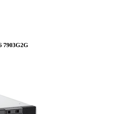
X6
7903G2G