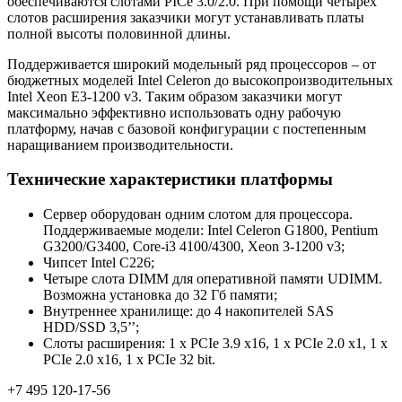
обеспечиваются слотами PICe 3.0/2.0. При помощи четырех
слотов расширения заказчики могут устанавливать платы
полной высоты половинной длины.
Поддерживается широкий модельный ряд процессоров – от
бюджетных моделей Intel Celeron до высокопроизводительных
Intel Xeon E3-1200 v3. Таким образом заказчики могут
максимально эффективно использовать одну рабочую
платформу, начав с базовой конфигурации с постепенным
наращиванием производительности.
Технические характеристики платформы
Сервер оборудован одним слотом для процессора.
Поддерживаемые модели: Intel Celeron G1800, Pentium
G3200/G3400, Core-i3 4100/4300, Xeon 3-1200 v3;
Чипсет Intel C226;
Четыре слота DIMM для оперативной памяти UDIMM.
Возможна установка до 32 Гб памяти;
Внутреннее хранилище: до 4 накопителей SAS
HDD/SSD 3,5’’;
Слоты расширения: 1 х PCIe 3.9 x16, 1 х PCIe 2.0 x1, 1 x
PCIe 2.0 x16, 1 x PCIe 32 bit.
+7 495 120-17-56