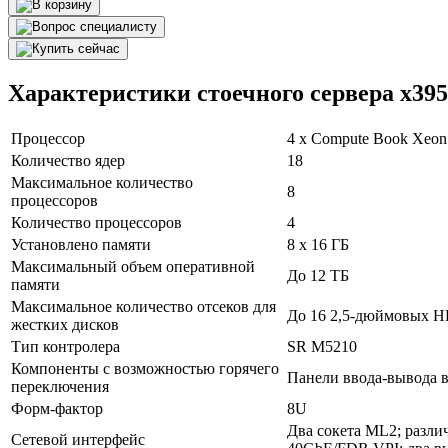
Характеристики стоечного сервера x39
Процессор
4 x Compute Book Xeon 
Количество ядер
18
Максимальное количество
8
процессоров
Количество процессоров
4
Установлено памяти
8 x 16 ГБ
Максимальный объем оперативной
До 12 ТБ
памяти
Максимальное количество отсеков для
До 16 2,5-дюймовых HD
жестких дисков
Тип контролера
SR M5210
Компоненты с возможностью горячего
Панели ввода-вывода в
переключения
Форм-фактор
8U
Два сокета ML2; разли
Сетевой интерфейс