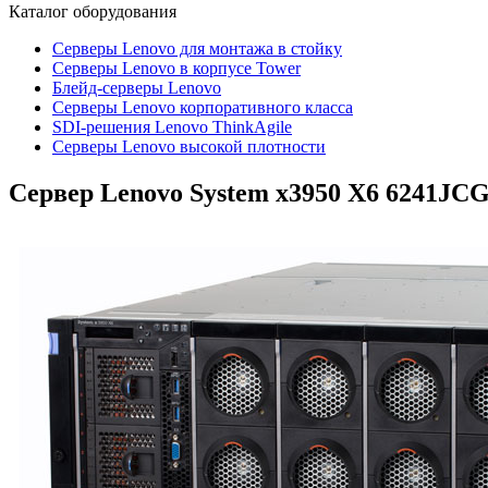
Каталог
оборудования
Серверы Lenovo для монтажа в стойку
Серверы Lenovo в корпусе Tower
Блейд-серверы Lenovo
Cерверы Lenovo корпоративного класса
SDI-решения Lenovo ThinkAgile
Серверы Lenovo высокой плотности
Сервер Lenovo System x3950 X6
6241JC