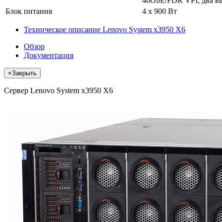
40GbE/FDR VPI; два в
Блок питания
4 x 900 Вт
Техническое описание Lenovo System x3950 X6
Обзор
Документация
×
Закрыть
Сервер Lenovo System x3950 X6