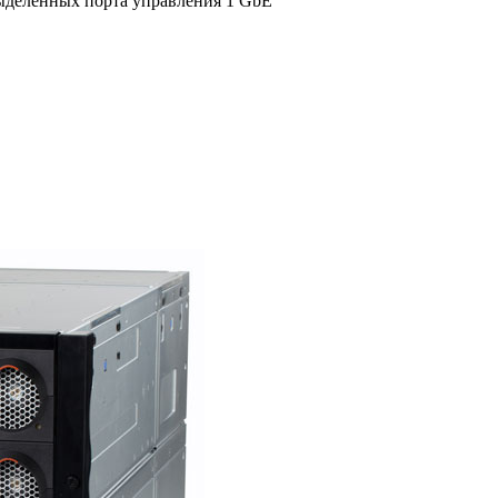
ыделенных порта управления 1 GbE