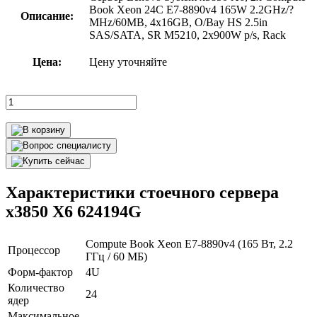
Book Xeon 24C E7-8890v4 165W 2.2GHz/?
Описание:
MHz/60MB, 4x16GB, O/Bay HS 2.5in
SAS/SATA, SR M5210, 2x900W p/s, Rack
Цена:
Цену уточняйте
Характеристики стоечного сервера
x3850 X6 624194G
Compute Book Xeon E7-8890v4 (165 Вт, 2.2
Процессор
ГГц / 60 МБ)
Форм-фактор
4U
Количество
24
ядер
Максимальное