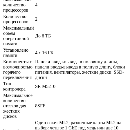
количество
4
процессоров
Количество
2
процессоров
Максимальный
объем
До 6 ТБ
оперативной
памяти
Установлено
4 x 16 ГБ
памяти
Компоненты с
Панели ввода-вывода в половину длины,
возможностью
панели ввода-вывода в полную длину, блоки
горячего
питания, вентиляторы, жесткие диски, SSD-
переключения
диски
Тип
SR M5210
контролера
Максимальное
количество
отсеков для
8SFF
жестких
дисков
Один сокет ML2; различные карты ML2 на
выбор: четыре 1 GbE под медь или две 10