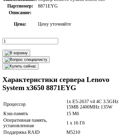
Партномер:
8871EYG
Описание:
Цена:
Цену уточняйте
Характеристики сервера Lenovo
System x3650 8871EYG
1x E5-2637 v4 4C 3.5GHz
Процессор
15MB 2400MHz 135W
Кэш-память
15 Мб
Оперативная память,
1 х 16 Гб
установленная
Поддержка RAID
M5210