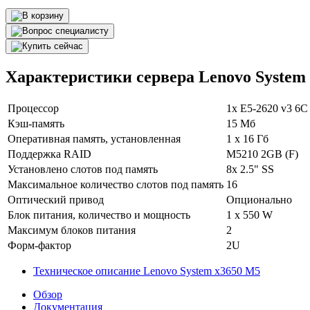
Характеристики сервера Lenovo System
Процессор
1x E5-2620 v3 6
Кэш-память
15 Мб
Оперативная память, установленная
1 х 16 Гб
Поддержка RAID
M5210 2GB (F)
Установлено слотов под память
8x 2.5" SS
Максимальное количество слотов под память
16
Оптический привод
Опционально
Блок питания, количество и мощность
1 x 550 W
Максимум блоков питания
2
Форм-фактор
2U
Техническое описание Lenovo System x3650 M5
Обзор
Документация