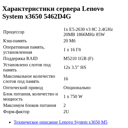
Характеристики сервера Lenovo
System x3650 5462D4G
1x E5-2630 v3 8C 2.4GHz
Процессор
20MB 1866MHz 85W
Кэш-память
20 Мб
Оперативная память,
1 х 16 Гб
установленная
Поддержка RAID
M5210 1GB (F)
Установлено слотов под
12x 3.5" HS
память
Максимальное количество
16
слотов под память
Оптический привод
Опционально
Блок питания, количество и
1 x 750 W
мощность
Максимум блоков питания
2
Форм-фактор
2U
Техническое описание Lenovo System x3650 M5