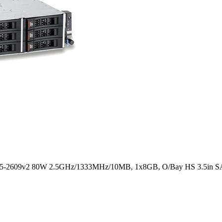
E5-2609v2 80W 2.5GHz/1333MHz/10MB, 1x8GB, O/Bay HS 3.5in SA