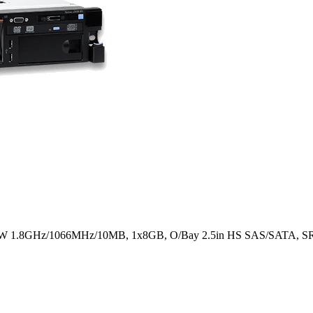
0W 1.8GHz/1066MHz/10MB, 1x8GB, O/Bay 2.5in HS SAS/SATA, SR M