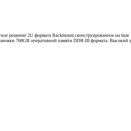
ое решение 2U формата Rackmount сконструированное на базе 10
тановки 768GB оперативной памяти DDR-III формата. Высокий 