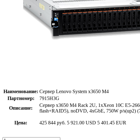
Наименование:
Сервер Lenovo System x3650 M4
Партномер:
7915H3G
Сервер x3650 M4 Rack 2U, 1xXeon 10C E5-26
Описание:
flash+RAID5), noDVD, 4xGbE, 750W p/s(up2) 
Цена:
425 844 руб.
5 921.00 USD
5 401.45 EUR