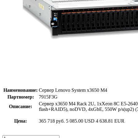
Наименование:
Сервер Lenovo System x3650 M4
Партномер:
7915F3G
Сервер x3650 M4 Rack 2U, 1xXeon 8C E5-264
Описание:
flash+RAID5), noDVD, 4xGbE, 550W p/s(up2) 
Цена:
365 718 руб.
5 085.00 USD
4 638.81 EUR