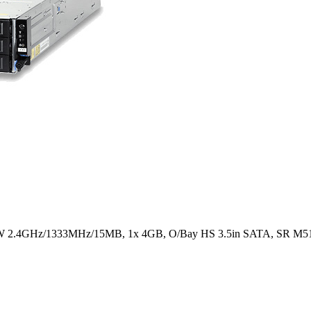
W 2.4GHz/1333MHz/15MB, 1x 4GB, O/Bay HS 3.5in SATA, SR M511