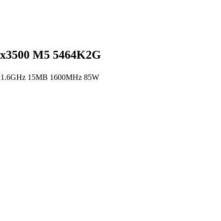
 x3500 M5 5464K2G
C 1.6GHz 15MB 1600MHz 85W