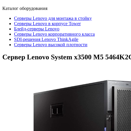
Каталог
оборудования
Серверы Lenovo для монтажа в стойку
Серверы Lenovo в корпусе Tower
Блейд-серверы Lenovo
Cерверы Lenovo корпоративного класса
SDI-решения Lenovo ThinkAgile
Серверы Lenovo высокой плотности
Сервер Lenovo System x3500 M5
5464K2