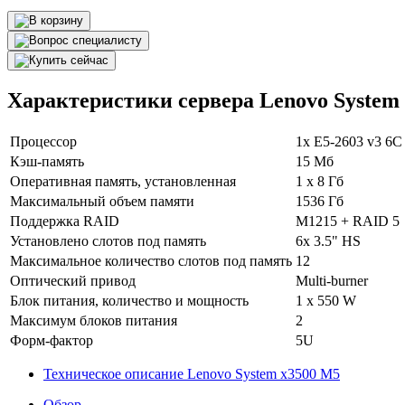
Характеристики сервера Lenovo System
Процессор
1x E5-2603 v3 6
Кэш-память
15 Мб
Оперативная память, установленная
1 х 8 Гб
Максимальный объем памяти
1536 Гб
Поддержка RAID
M1215 + RAID 5
Установлено слотов под память
6x 3.5" HS
Максимальное количество слотов под память
12
Оптический привод
Multi-burner
Блок питания, количество и мощность
1 x 550 W
Максимум блоков питания
2
Форм-фактор
5U
Техническое описание Lenovo System x3500 M5
Обзор