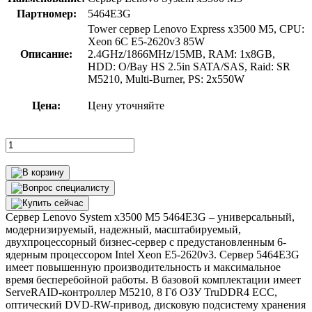
Партномер:
5464E3G
Tower сервер Lenovo Express x3500 M5, CPU:
Xeon 6C E5-2620v3 85W
Описание:
2.4GHz/1866MHz/15MB, RAM: 1x8GB,
HDD: O/Bay HS 2.5in SATA/SAS, Raid: SR
M5210, Multi-Burner, PS: 2x550W
Цена:
Цену уточняйте
Сервер Lenovo System x3500 M5 5464E3G – универсальный,
модернизируемый, надежный, масштабируемый,
двухпроцессорный бизнес-сервер с предустановленным 6-
ядерным процессором Intel Xeon E5-2620v3. Сервер 5464E3G
имеет повышенную производительность и максимальное
время бесперебойной работы. В базовой комплектации имеет
ServeRAID-контроллер М5210, 8 Гб ОЗУ TruDDR4 ECC,
оптический DVD-RW-привод, дисковую подсистему хранения