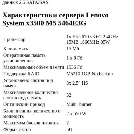
данных 2.5 SATA/SAS.
Характеристики сервера Lenovo
System x3500 M5 5464E3G
1x E5-2620 v3 6C 2.4GHz
Процессор
15MB 1866MHz 85W
Кэш-память
15 Мб
Оперативная память,
1 х 8 Гб
установленная
Максимальный объем памяти
1536 Гб
Поддержка RAID
M5210 1GB No backup
Установлено слотов под
8x 2.5" HS
память
Максимальное количество
32
слотов под память
Оптический привод
Multi- burner
Блок питания, количество и
2 x 550 W
мощность
Максимум блоков питания
2
Форм-фактор
5U