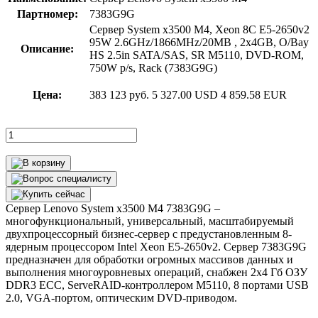
Партномер:
7383G9G
Сервер System x3500 M4, Xeon 8C E5-2650v2
95W 2.6GHz/1866MHz/20MB , 2x4GB, O/Bay
Описание:
HS 2.5in SATA/SAS, SR M5110, DVD-ROM,
750W p/s, Rack (7383G9G)
Цена:
383 123 руб.
5 327.00 USD
4 859.58 EUR
Сервер Lenovo System x3500 M4 7383G9G –
многофункциональный, универсальный, масштабируемый
двухпроцессорный бизнес-сервер с предустановленным 8-
ядерным процессором Intel Xeon E5-2650v2. Сервер 7383G9G
предназначен для обработки огромных массивов данных и
выполнения многоуровневых операций, снабжен 2х4 Гб ОЗУ
DDR3 ECC, ServeRAID-контроллером М5110, 8 портами USB
2.0, VGA-портом, оптическим DVD-приводом.