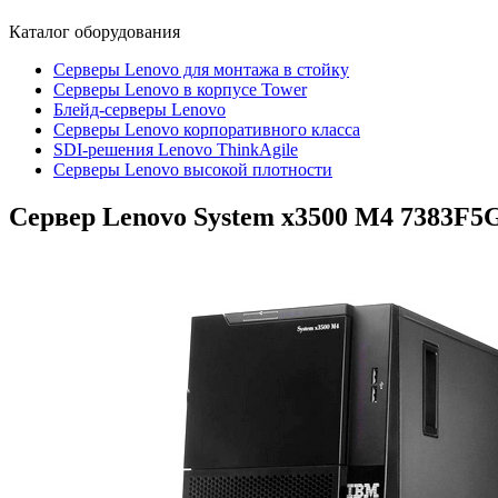
Каталог
оборудования
Серверы Lenovo для монтажа в стойку
Серверы Lenovo в корпусе Tower
Блейд-серверы Lenovo
Cерверы Lenovo корпоративного класса
SDI-решения Lenovo ThinkAgile
Серверы Lenovo высокой плотности
Сервер Lenovo System x3500 M4
7383F5