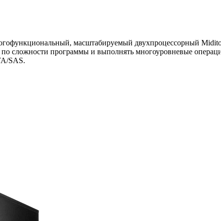
огофункциональный, масштабируемый двухпроцессорный Miditow
е по сложности программы и выполнять многоуровневые операци
TA/SAS.