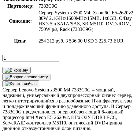
Партномер:
7383C9G
Сервер System x3500 M4, Xeon 6C E5-2620v2
80W 2.1GHz/1600MHz/15MB, 1x8GB, O/Bay
Описание:
HS 3.5in SATA/SAS, SR M5110, DVD-ROM,
750W p/s, Rack (7383C9G)
Цена:
254 312 руб.
3 536.00 USD
3 225.73 EUR
Сервер Lenovo System x3500 M4 7383C9G – мощный,
надежный, универсальный двухпроцессорный бизнес-сервер,
легко интегрирующийся в разнообразные IT-инфраструктуры
и поддерживающий функцию удаленного доступа. В Сервер
7383C9G предустановлен энергосберегающий 6-ядерный
процессор Intel Xeon E5-2620v2, 8 Гб ОЗУ DDR3 ECC,
ServeRAID-контроллер М5110, оптический DVD-привод,
двойной отказоустойчивый блок питания.