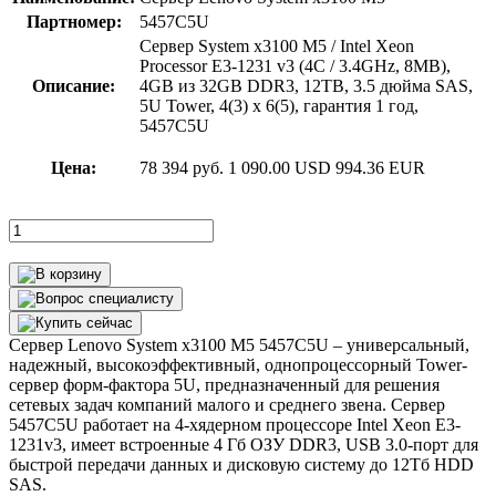
Партномер:
5457C5U
Сервер System x3100 M5 / Intel Xeon
Processor E3-1231 v3 (4C / 3.4GHz, 8MB),
Описание:
4GB из 32GB DDR3, 12TB, 3.5 дюйма SAS,
5U Tower, 4(3) x 6(5), гарантия 1 год,
5457C5U
Цена:
78 394 руб.
1 090.00 USD
994.36 EUR
Сервер Lenovo System x3100 M5 5457C5U – универсальный,
надежный, высокоэффективный, однопроцессорный Tower-
сервер форм-фактора 5U, предназначенный для решения
сетевых задач компаний малого и среднего звена. Сервер
5457C5U работает на 4-хядерном процессоре Intel Xeon E3-
1231v3, имеет встроенные 4 Гб ОЗУ DDR3, USB 3.0-порт для
быстрой передачи данных и дисковую систему до 12Тб HDD
SAS.