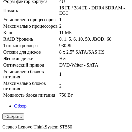
Форм-фактор корпуса
4U
16 ГБ / 384 ГБ - DDR4 SDRAM -
Память
ECC
Установлено процессоров
1
Максимально процессоров
2
Кэш
11 МБ
RAID Уровень
0, 1, 5, 6, 10, 50, JBOD, 60
Тип контроллера
930-8i
Отсеки для дисков
8 x 2.5" SATA/SAS HS
Жесткие диски
Нет
Оптический привод
DVD-Writer - SATA
Установлено блоков
1
питания
Максимально блоков
2
питания
Мощность блока питания
750 Вт
Обзор
×
Закрыть
Сервер Lenovo ThinkSystem ST550