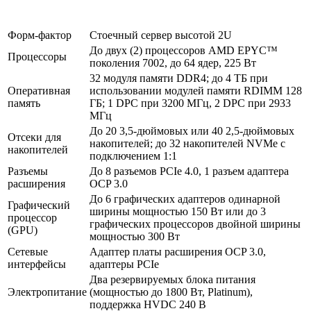
Форм-фактор
Стоечный сервер высотой 2U
До двух (2) процессоров AMD EPYC™
Процессоры
поколения 7002, до 64 ядер, 225 Вт
32 модуля памяти DDR4; до 4 ТБ при
Оперативная
использовании модулей памяти RDIMM 128
память
ГБ; 1 DPC при 3200 МГц, 2 DPC при 2933
МГц
До 20 3,5-дюймовых или 40 2,5-дюймовых
Отсеки для
накопителей; до 32 накопителей NVMe с
накопителей
подключением 1:1
Разъемы
До 8 разъемов PCIe 4.0, 1 разъем адаптера
расширения
OCP 3.0
До 6 графических адаптеров одинарной
Графический
ширины мощностью 150 Вт или до 3
процессор
графических процессоров двойной ширины
(GPU)
мощностью 300 Вт
Сетевые
Адаптер платы расширения OCP 3.0,
интерфейсы
адаптеры PCIe
Два резервируемых блока питания
Электропитание
(мощностью до 1800 Вт, Platinum),
поддержка HVDC 240 В