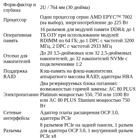
Форм-фактор и
2U / 764 мм (30 дюйма)
глубина
Один процессор серии AMD EPYC™ 7002
Процессор
(на выбор), энергопотребление до 225 Вт
16 разъемов для модулей памяти DDR4; до 1
Оперативная
ТБ ОЗУ при использовании модулей
память
RDIMM по 64 ГБ; до 1 DPC с частотой 3200
МГц, 2 DPC с частотой 2933 МГц
До 20 3,5-дюймовых или 32 2,5-дюймовых
Отсеки для
накопителей; до 32 накопителей NVMe с
накопителей
подключениями 1:2
Поддержка
Кэш-память на флеш-накопителях
RAID
аппаратного массива RAID; адаптеры HBA
Два резервируемых блока питания/с
возможностью горячей замены: AC 80 PLUS
Электропитание
Platinum мощностью 550, 750 или 1100 Вт
или AC 80 PLUS Titanium мощностью 750
Вт
Сетевые
Адаптер платы расширения OCP 3.0,
интерфейсы
адаптеры PCIe
8 разъемов PCIe на задней панели, 1 разъем
Разъемы
для адаптера OCP 3.0, 1 внутренний разъем
PCIe x8