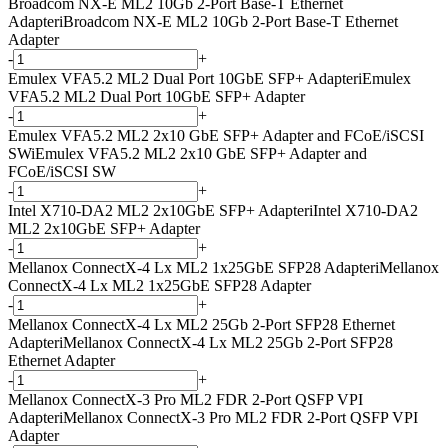
Broadcom NX-E ML2 10Gb 2-Port Base-T Ethernet
Adapter
i
Broadcom NX-E ML2 10Gb 2-Port Base-T Ethernet
Adapter
-
+
Emulex VFA5.2 ML2 Dual Port 10GbE SFP+ Adapter
i
Emulex
VFA5.2 ML2 Dual Port 10GbE SFP+ Adapter
-
+
Emulex VFA5.2 ML2 2x10 GbE SFP+ Adapter and FCoE/iSCSI
SW
i
Emulex VFA5.2 ML2 2x10 GbE SFP+ Adapter and
FCoE/iSCSI SW
-
+
Intel X710-DA2 ML2 2x10GbE SFP+ Adapter
i
Intel X710-DA2
ML2 2x10GbE SFP+ Adapter
-
+
Mellanox ConnectX-4 Lx ML2 1x25GbE SFP28 Adapter
i
Mellanox
ConnectX-4 Lx ML2 1x25GbE SFP28 Adapter
-
+
Mellanox ConnectX-4 Lx ML2 25Gb 2-Port SFP28 Ethernet
Adapter
i
Mellanox ConnectX-4 Lx ML2 25Gb 2-Port SFP28
Ethernet Adapter
-
+
Mellanox ConnectX-3 Pro ML2 FDR 2-Port QSFP VPI
Adapter
i
Mellanox ConnectX-3 Pro ML2 FDR 2-Port QSFP VPI
Adapter