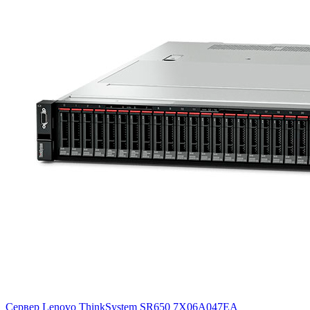
Сервер Lenovo ThinkSystem SR650
7X06A047EA