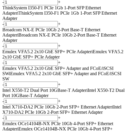
-
+
ThinkSystem I350-F1 PCIe 1Gb 1-Port SFP Ethernet
Adapter
i
ThinkSystem I350-F1 PCIe 1Gb 1-Port SFP Ethernet
Adapter
-
+
Broadcom NX-E PCIe 10Gb 2-Port Base-T Ethernet
Adapter
i
Broadcom NX-E PCIe 10Gb 2-Port Base-T Ethernet
Adapter
-
+
Emulex VFA5.2 2x10 GbE SFP+ PCIe Adapter
i
Emulex VFA5.2
2x10 GbE SFP+ PCIe Adapter
-
+
Emulex VFA5.2 2x10 GbE SFP+ Adapter and FCoE/iSCSI
SW
i
Emulex VFA5.2 2x10 GbE SFP+ Adapter and FCoE/iSCSI
SW
-
+
Intel X550-T2 Dual Port 10GBase-T Adapter
i
Intel X550-T2 Dual
Port 10GBase-T Adapter
-
+
Intel X710-DA2 PCIe 10Gb 2-Port SFP+ Ethernet Adapter
i
Intel
X710-DA2 PCIe 10Gb 2-Port SFP+ Ethernet Adapter
-
+
Emulex OCe14104B-NX PCIe 10Gb 4-Port SFP+ Ethernet
Adapter
i
Emulex OCe14104B-NX PCIe 10Gb 4-Port SFP+