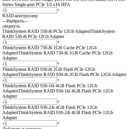
Series Single-port PCIe 3.0 x16 HFA
-
+
RAID-контроллер
---Выбрать---
свернуть
ThinkSystem RAID 530-8i PCIe 12Gb Adapter
i
ThinkSystem
RAID 530-8i PCIe 12Gb Adapter
-
+
ThinkSystem RAID 730-8i 1GB Cache PCIe 12Gb
Adapter
i
ThinkSystem RAID 730-8i 1GB Cache PCIe 12Gb
Adapter
-
+
ThinkSystem RAID 930-8i 2GB Flash PCIe 12Gb
Adapter
i
ThinkSystem RAID 930-8i 2GB Flash PCIe 12Gb Adapter
-
+
ThinkSystem RAID 930-16i 4GB Flash PCIe 12Gb
Adapter
i
ThinkSystem RAID 930-16i 4GB Flash PCIe 12Gb
Adapter
-
+
ThinkSystem RAID 930-24i 4GB Flash PCIe 12Gb
Adapter
i
ThinkSystem RAID 930-24i 4GB Flash PCIe 12Gb
Adapter
-
+
Добавить в корзину