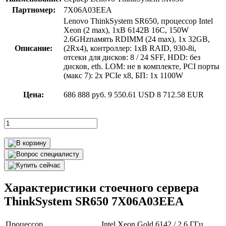
Партномер:
7X06A03EEA
Lenovo ThinkSystem SR650, процессор Intel
Xeon (2 max), 1xВ 6142В 16C, 150W
2.6GHzпамять RDIMM (24 max), 1x 32GB,
Описание:
(2Rx4), контроллер: 1xВ RAID, 930-8i,
отсеки для дисков: 8 / 24 SFF, HDD: без
дисков, eth. LOM: не в комплекте, PCI порты
(макс 7): 2x PCIe x8, БП: 1x 1100W
Цена:
686 888 руб.
9 550.61 USD
8 712.58 EUR
Характеристики стоечного сервера
ThinkSystem SR650 7X06A03EEA
Процессор
Intel Xeon Gold 6142 / 2.6 ГГц