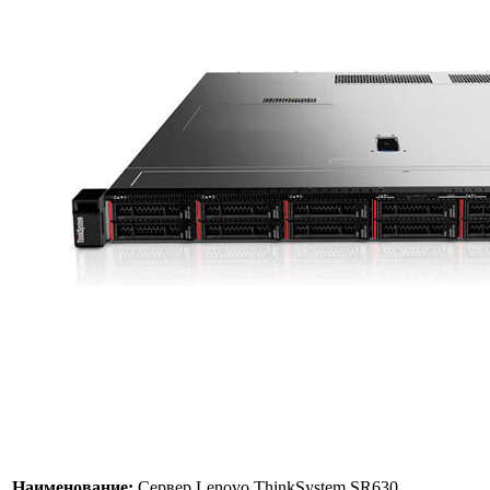
Наименование:
Сервер Lenovo ThinkSystem SR630