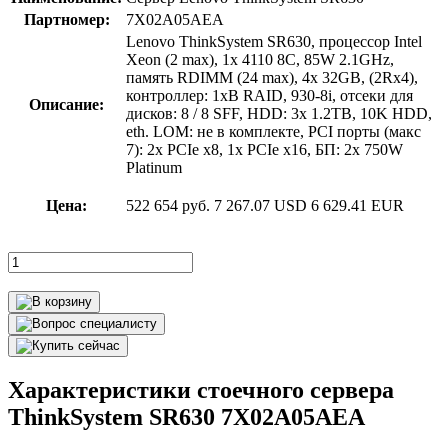
Партномер:
7X02A05AEA
Lenovo ThinkSystem SR630, процессор Intel
Xeon (2 max), 1x 4110 8C, 85W 2.1GHz,
память RDIMM (24 max), 4x 32GB, (2Rx4),
контроллер: 1xВ RAID, 930-8i, отсеки для
Описание:
дисков: 8 / 8 SFF, HDD: 3x 1.2TB, 10K HDD,
eth. LOM: не в комплекте, PCI порты (макс
7): 2x PCIe x8, 1x PCIe x16, БП: 2x 750W
Platinum
Цена:
522 654 руб.
7 267.07 USD
6 629.41 EUR
Характеристики стоечного сервера
ThinkSystem SR630 7X02A05AEA