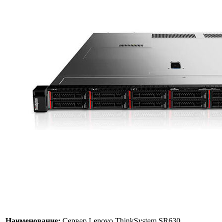
Наименование:
Сервер Lenovo ThinkSystem SR630