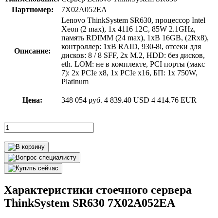
Партномер:
7X02A052EA
Lenovo ThinkSystem SR630, процессор Intel
Xeon (2 max), 1x 4116 12C, 85W 2.1GHz,
память RDIMM (24 max), 1xВ 16GB, (2Rx8),
контроллер: 1xВ RAID, 930-8i, отсеки для
Описание:
дисков: 8 / 8 SFF, 2x M.2, HDD: без дисков,
eth. LOM: не в комплекте, PCI порты (макс
7): 2x PCIe x8, 1x PCIe x16, БП: 1x 750W,
Platinum
Цена:
348 054 руб.
4 839.40 USD
4 414.76 EUR
Характеристики стоечного сервера
ThinkSystem SR630 7X02A052EA