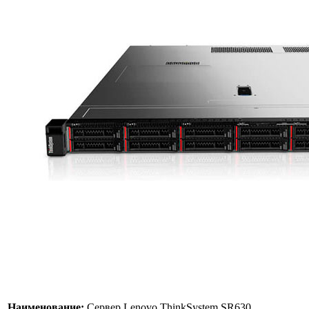
Наименование:
Сервер Lenovo ThinkSystem SR630