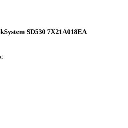
nkSystem SD530 7X21A018EA
CC