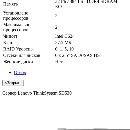
32 ГБ / 384 ГБ - DDR4 SDRAM -
Память
ECC
Установлено
2
процессоров
Максимально
2
процессоров
Чипсет
Intel C624
Кэш
27.5 МБ
RAID Уровень
0, 1, 5, 10
Отсеки для дисков
6 x 2.5" SATA/SAS HS
Жесткие диски
Нет
Обзор
×
Закрыть
Сервер Lenovo ThinkSystem SD530